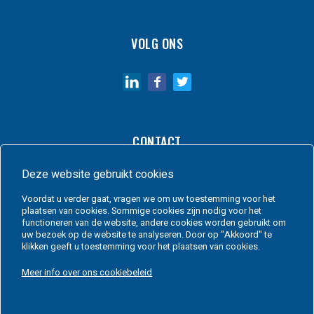
VOLG ONS
CONTACT
Deze website gebruikt cookies
Rue Auguste Beernaert 1
1480 Tubize
Belgium
Voordat u verder gaat, vragen we om uw toestemming voor het
info@allvacsystems.be
+32 2 356 97 77
plaatsen van cookies. Sommige cookies zijn nodig voor het
functioneren van de website, andere cookies worden gebruikt om
uw bezoek op de website te analyseren. Door op "Akkoord" te
klikken geeft u toestemming voor het plaatsen van cookies.
Meer info over ons cookiebeleid