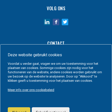
VOLG ONS
CONTACT
Deze website gebruikt cookies
Rue Auguste Beernaert 1
1480 Tubize
Belgium
Voordat u verder gaat, vragen we om uw toestemming voor het
info@allvacsystems.be
+32 2 356 97 77
plaatsen van cookies. Sommige cookies zijn nodig voor het
functioneren van de website, andere cookies worden gebruikt om
uw bezoek op de website te analyseren. Door op "Akkoord" te
klikken geeft u toestemming voor het plaatsen van cookies.
Meer info over ons cookiebeleid
Copyright Allvac Systems © 2024 —
Cookiebeleid
-
Documentatie