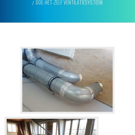
DOE-HET-ZELF VENTILATIESYSTEEM