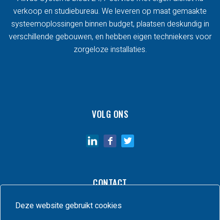
verkoop en studiebureau. We leveren op maat gemaakte
systeemoplossingen binnen budget, plaatsen deskundig in
verschillende gebouwen, en hebben eigen techniekers voor
zorgeloze installaties.
VOLG ONS
CONTACT
Deze website gebruikt cookies
Rue Auguste Beernaert 1
1480 Tubize
Belgium